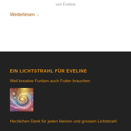
von
Eveline
Weiterlesen
EIN LICHTSTRAHL FÜR EVELINE
Weil kreative Funken auch Futter brauchen
Herzlichen Dank für jeden kleinen und grossen Lichtstrahl