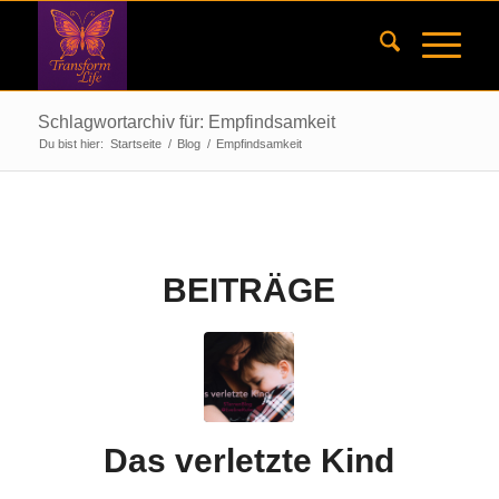
Schlagwortarchiv für: Empfindsamkeit
Du bist hier:
Startseite
/
Blog
/
Empfindsamkeit
BEITRÄGE
Das verletzte Kind