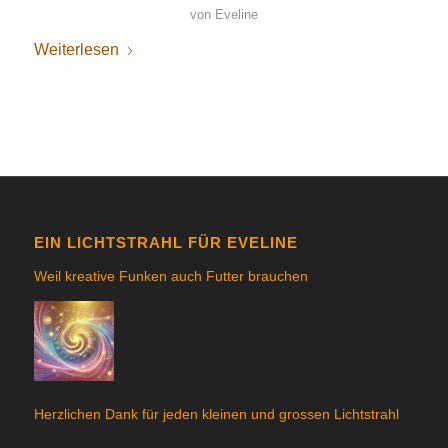
von
Eveline
Weiterlesen
EIN LICHTSTRAHL FÜR EVELINE
Weil kreative Funken auch Futter brauchen
Herzlichen Dank für jeden kleinen und grossen Lichtstrahl