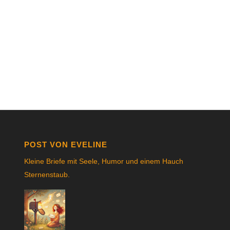
POST VON EVELINE
Kleine Briefe mit Seele, Humor und einem Hauch
Sternenstau
b.