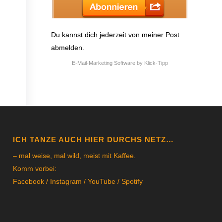
Du kannst dich jederzeit von meiner Post
abmelden.
E-Mail-Marketing Software
by Klick-Tipp
ICH TANZE AUCH HIER DURCHS NETZ…
– mal weise, mal wild, meist mit Kaffee.
Komm vorbei:
Facebook
/
Instagram
/
YouTube
/
Spotify