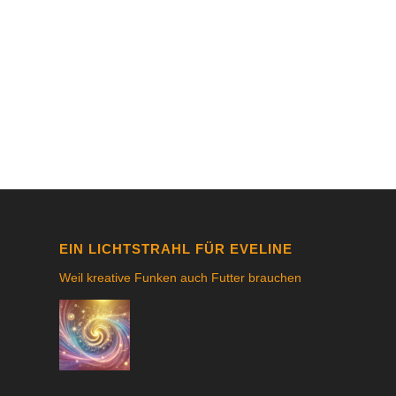
EIN LICHTSTRAHL FÜR EVELINE
Weil kreative Funken auch Futter brauchen