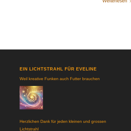
Weiterlesen
EIN LICHTSTRAHL FÜR EVELINE
Weil kreative Funken auch Futter brauchen
Herzlichen Dank für jeden kleinen und grossen
Lichtstrahl