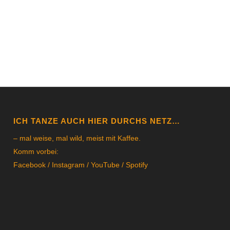
ICH TANZE AUCH HIER DURCHS NETZ…
– mal weise, mal wild, meist mit Kaffee.
Komm vorbei:
Facebook
/
Instagram
/
YouTube
/
Spotify