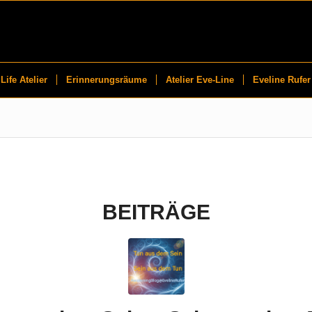
Life Atelier
Erinnerungsräume
Atelier Eve-Line
Eveline Rufer
BEITRÄGE