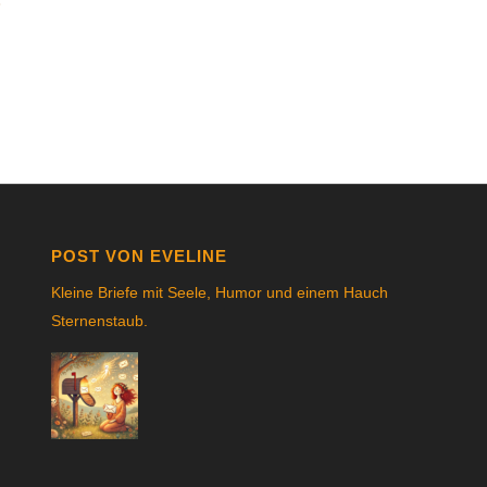
POST VON EVELINE
Kleine Briefe mit Seele, Humor und einem Hauch
Sternenstau
b.